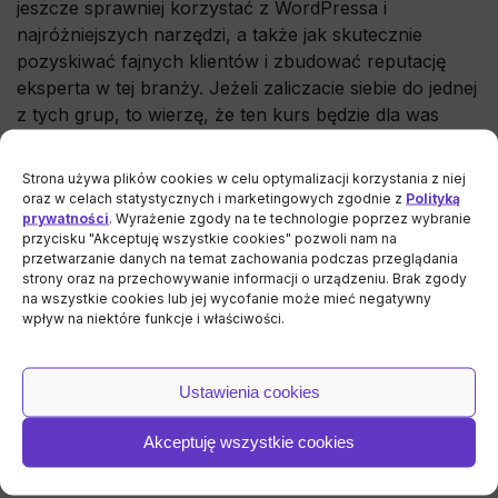
jeszcze sprawniej korzystać z WordPressa i
najróżniejszych narzędzi, a także jak skutecznie
pozyskiwać fajnych klientów i zbudować reputację
eksperta w tej branży. Jeżeli zaliczacie siebie do jednej
z tych grup, to wierzę, że ten kurs będzie dla was
bardzo przydatny.
Strona używa plików cookies w celu optymalizacji korzystania z niej
Ile to kosztuje?
oraz w celach statystycznych i marketingowych zgodnie z
Polityką
prywatności
. Wyrażenie zgody na te technologie poprzez wybranie
przycisku "Akceptuję wszystkie cookies" pozwoli nam na
przetwarzanie danych na temat zachowania podczas przeglądania
Jesteśmy częścią WordPressowej społeczności i
strony oraz na przechowywanie informacji o urządzeniu. Brak zgody
zamierzamy dzielić się naszym doświadczeniem oraz
na wszystkie cookies lub jej wycofanie może mieć negatywny
wpływ na niektóre funkcje i właściwości.
wiedzą, dlatego ten kurs jest i pozostanie na zawsze
bezpłatny.
Ustawienia cookies
Plan lekcji w ramach
Akceptuję wszystkie cookies
kursu